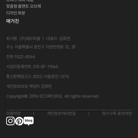
맞춤형 플랜트 오브제
디자인 화분
매거진
회사명. (주)에코피플 ㅣ 대표자. 김회연
주소 서울특별시 광진구 자양번영로 12, 2F
전화 1522-8366
사업자등록번호 215-87-11565
통신판매업신고 2022-서울광진-1276
개인정보보호 책임자 김회연
Copyright© 2016 ECOPEOPLE. All rights reserved.
이용약관
|
개인정보처리방침
|
정기구독 동의약관