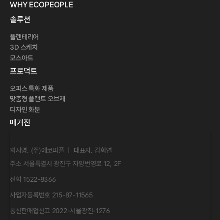
WHY ECOPEOPLE 
솔루션
플랜테리어
3D 스케치
모스아트
프로덕트
오피스 특화 제품
맞춤형 플랜트 오브제
디자인 화분
매거진
회사명. (주)에코피플 ㅣ 대표자. 김회연
주소 서울특별시 광진구 자양번영로 12, 2F
전화 1522-8366
사업자등록번호 215-87-11565
통신판매업신고 2022-서울광진-1276