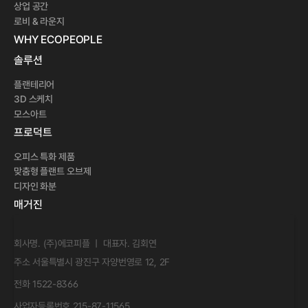
상업 공간
로비 & 라운지
WHY ECOPEOPLE 
솔루션
플랜테리어
3D 스케치
모스아트
프로덕트
오피스 특화 제품
맞춤형 플랜트 오브제
디자인 화분
매거진
회사명. (주)에코피플 ㅣ 대표자. 김회연
주소 서울특별시 광진구 자양번영로 12, 2F
전화 1522-8366
사업자등록번호 215-87-11565